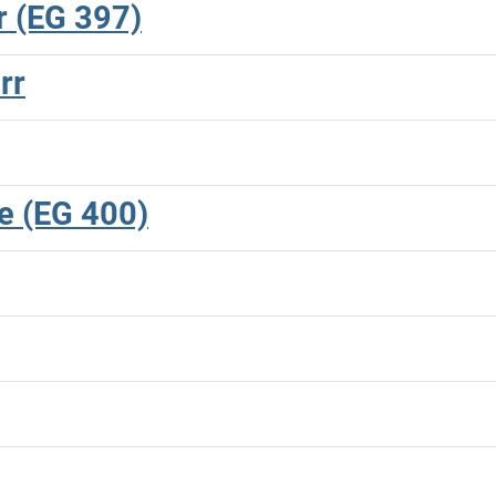
rr (EG 397)
rr
ke (EG 400)