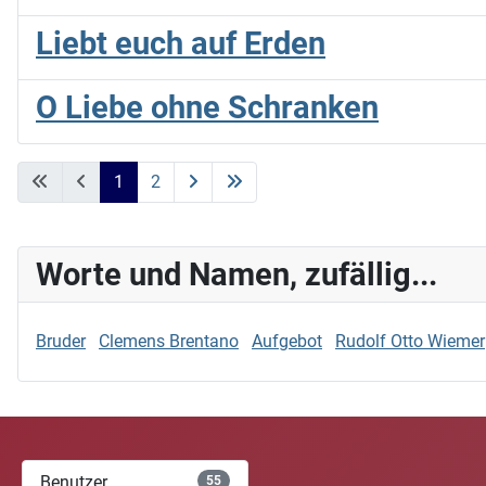
Liebt euch auf Erden
O Liebe ohne Schranken
1
2
Worte und Namen, zufällig...
Bruder
Clemens Brentano
Aufgebot
Rudolf Otto Wiemer
Benutzer
55