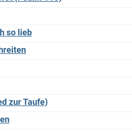
h so lieb
hreiten
ed zur Taufe)
hen