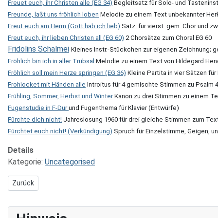
Freuet euch, ihr Christen alle (EG 34)
Begleitsatz für Solo- und Tasteninst
Freunde, laßt uns fröhlich loben
Melodie zu einem Text unbekannter Her
Freut euch am Herrn (Gott hab ich lieb)
Satz für vierst. gem. Chor und zw
Freut euch, ihr lieben Christen all (EG 60)
2 Chorsätze zum Choral EG 60
Fridolins Schalmei
Kleines Instr.-Stückchen zur eigenen Zeichnung; g
Fröhlich bin ich in aller Trübsal
Melodie zu einem Text von Hildegard Hen
Fröhlich soll mein Herze springen (EG 36)
Kleine Partita in vier Sätzen für
Frohlocket mit Händen alle
Introitus für 4 gemischte Stimmen zu Psalm 4
Frühling, Sommer, Herbst und Winter
Kanon zu drei Stimmen zu einem Te
Fugenstudie in F-Dur
und
Fugenthema für Klavier (Entwürfe)
Fürchte dich nicht!
Jahreslosung 1960 für drei gleiche Stimmen zum Tex
Fürchtet euch nicht! (Verkündigung)
Spruch für Einzelstimme, Geigen, u
Details
Kategorie:
Uncategorised
Vorheriger Beitrag: Es ward das Heil uns zugebracht
Zurück