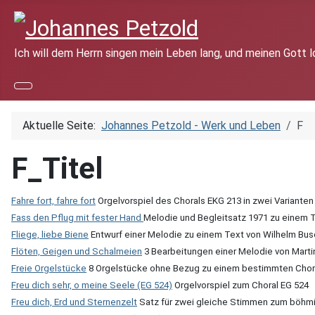
Ich will dem Herrn singen mein Leben lang, und meinen Gott 
Aktuelle Seite:
Johannes Petzold - Werk und Leben
F
F_Titel
Fahre fort, fahre fort
Orgelvorspiel des Chorals EKG 213 in zwei Varianten
Fass den Pflug mit fester Hand
Melodie und Begleitsatz 1971 zu einem T
Fliege, liebe Biene
Entwurf einer Melodie zu einem Text von Wilhelm Bu
Flöten, Geigen und Schalmeien
3 Bearbeitungen einer Melodie von Martin
Freie Orgelstücke
8 Orgelstücke ohne Bezug zu einem bestimmten Choral
Freu dich sehr, o meine Seele (EG 524)
Orgelvorspiel zum Choral EG 524
Freu dich, Erd und Sternenzelt
Satz für zwei gleiche Stimmen zum böhm