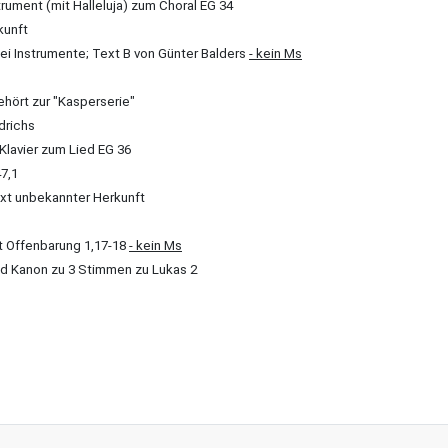
rument (mit Halleluja) zum Choral EG 34
kunft
ei Instrumente; Text B von Günter Balders
- kein Ms
ehört zur "Kasperserie"
drichs
 Klavier zum Lied EG 36
7,1
xt unbekannter Herkunft
t Offenbarung 1,17-18
- kein Ms
nd Kanon zu 3 Stimmen zu Lukas 2