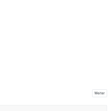
Nächster B
Weiter