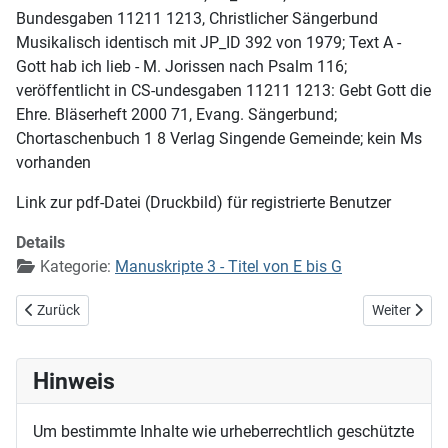
Bundesgaben 11211 1213, Christlicher Sängerbund
Musikalisch identisch mit JP_ID 392 von 1979; Text A -
Gott hab ich lieb - M. Jorissen nach Psalm 116;
veröffentlicht in CS-undesgaben 11211 1213: Gebt Gott die
Ehre. Bläserheft 2000 71, Evang. Sängerbund;
Chortaschenbuch 1 8 Verlag Singende Gemeinde; kein Ms
vorhanden
Link zur pdf-Datei (Druckbild) für registrierte Benutzer
Details
Kategorie:
Manuskripte 3 - Titel von E bis G
Vorheriger Beitrag: Freuet euch, ihr Christen alle (EG 34)
Nächster Beit
Zurück
Weiter
Hinweis
Um bestimmte Inhalte wie urheberrechtlich geschützte