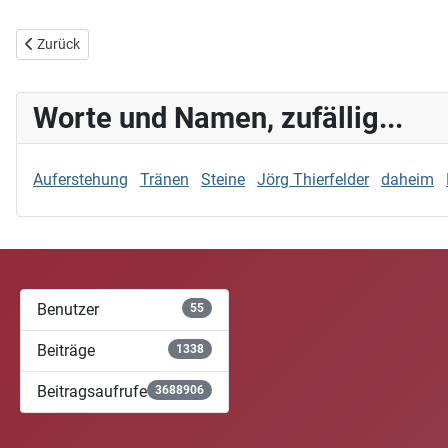
Vorheriger Beitrag: H_Titel
Zurück
Worte und Namen, zufällig...
Auferstehung
Tränen
Steine
Jörg Thierfelder
daheim
Benutzer
55
Beiträge
1338
Beitragsaufrufe
3688906