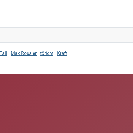
Fall
Max Rössler
töricht
Kraft