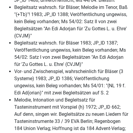
JP_ID 1488; unveröffentlicht; Ms 44/04: Bleistift
Begleitsatz wahrsch. für Bläser; Melodie im Tenor, Baß
"(+Tb)"! 1983; JP_ID 1388; Veröffentlichung ungewiss,
kein Beleg vorhanden; Ms 54/02: Satz II von zwei
Begleitsätzen "An Edi Adorjan für 'Zu Gottes L. u. Ehre'
(CVJM)"
Begleitsatz wahrsch. für Bläser 1983; JP_ID 1387;
Veröffentlichung ungewiss, kein Beleg vorhanden; Ms
54/02: Satz I von zwei Begleitsätzen "An Edi Adorjan
für 'Zu Gottes L. u. Ehre' (CVJM)"
Vor- und Zwischenspiel, wahrscheinlich für Bläser (3
Systeme) 1983; JP_ID 1386; Veröffentlichung
ungewiss, kein Beleg vorhanden; Ms 54/01: "(NL 19 f.
Edi Ad(orian)" mit zwei Begleitsätzen auf S. 2
Melodie, Intonation und Begleitsatz für
Tasteninstrument mit Vorspiel (h) 1972; JP_ID 662;
Auf denn, singen wir. Begleitsätze zu neuen Liedern für
Tasteninstrumente 33 / 39 EVA Berlin; Regenbogen
184 Union Verlag; Hoffnung ist da 184 Advent-Verlag;