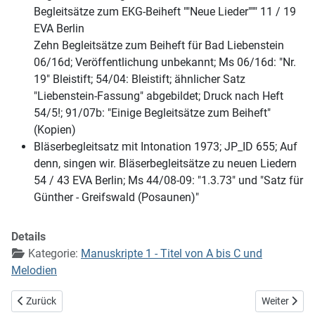
Begleitsätze zum EKG-Beiheft ""Neue Lieder""" 11 / 19
EVA Berlin
Zehn Begleitsätze zum Beiheft für Bad Liebenstein
06/16d; Veröffentlichung unbekannt; Ms 06/16d: "Nr.
19" Bleistift; 54/04: Bleistift; ähnlicher Satz
"Liebenstein-Fassung" abgebildet; Druck nach Heft
54/5!; 91/07b: "Einige Begleitsätze zum Beiheft"
(Kopien)
Bläserbegleitsatz mit Intonation 1973; JP_ID 655; Auf
denn, singen wir. Bläserbegleitsätze zu neuen Liedern
54 / 43 EVA Berlin; Ms 44/08-09: "1.3.73" und "Satz für
Günther - Greifswald (Posaunen)"
Details
Kategorie:
Manuskripte 1 - Titel von A bis C und
Melodien
Vorheriger Beitrag: Jesus, deine Augen brachen im Tod
Nächster Bei
Zurück
Weiter