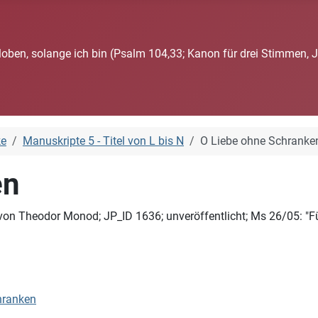
loben, solange ich bin (Psalm 104,33; Kanon für drei Stimmen, 
ke
Manuskripte 5 - Titel von L bis N
O Liebe ohne Schranke
en
on Theodor Monod; JP_ID 1636; unveröffentlicht; Ms 26/05: "Für
hranken