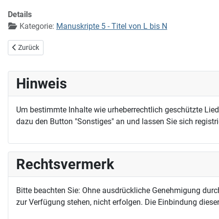
Details
Kategorie:
Manuskripte 5 - Titel von L bis N
Vorheriger Beitrag: Nur treu! Nur treu! Der Herr wird bei uns stehen
Zurück
Hinweis
Um bestimmte Inhalte wie urheberrechtlich geschützte Lie
dazu den Button "Sonstiges" an und lassen Sie sich registri
Rechtsvermerk
Bitte beachten Sie: Ohne ausdrückliche Genehmigung durc
zur Verfügung stehen, nicht erfolgen. Die Einbindung dieser