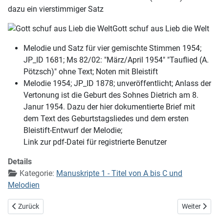
dazu ein vierstimmiger Satz
Gott schuf aus Lieb die Welt
Melodie und Satz für vier gemischte Stimmen 1954;
JP_ID 1681; Ms 82/02: "März/April 1954" "Tauflied (A.
Pötzsch)" ohne Text; Noten mit Bleistift
Melodie 1954; JP_ID 1878; unveröffentlicht; Anlass der
Vertonung ist die Geburt des Sohnes Dietrich am 8.
Janur 1954. Dazu der hier dokumentierte Brief mit
dem Text des Geburtstagsliedes und dem ersten
Bleistift-Entwurf der Melodie;
Link zur pdf-Datei für registrierte Benutzer
Details
Kategorie:
Manuskripte 1 - Titel von A bis C und
Melodien
Vorheriger Beitrag: Gott sandte den Sohn
Nächster Bei
Zurück
Weiter