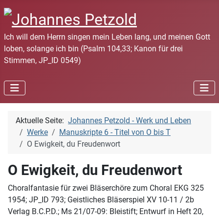
Ich will dem Herrn singen mein Leben lang, und meinen Gott
loben, solange ich bin (Psalm 104,33; Kanon für drei
Stimmen, JP_ID 0549)
Aktuelle Seite:
Johannes Petzold - Werk und Leben
Werke
Manuskripte 6 - Titel von O bis T
O Ewigkeit, du Freudenwort
O Ewigkeit, du Freudenwort
Choralfantasie für zwei Bläserchöre zum Choral EKG 325
1954; JP_ID 793; Geistliches Bläserspiel XV 10-11 / 2b
Verlag B.C.P.D.; Ms 21/07-09: Bleistift; Entwurf in Heft 20,