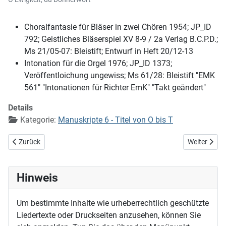
Choralfantasie für Bläser in zwei Chören 1954; JP_ID
792; Geistliches Bläserspiel XV 8-9 / 2a Verlag B.C.P.D.;
Ms 21/05-07: Bleistift; Entwurf in Heft 20/12-13
Intonation für die Orgel 1976; JP_ID 1373;
Veröffentloichung ungewiss; Ms 61/28: Bleistift "EMK
561" "Intonationen für Richter EmK" "Takt geändert"
Details
Kategorie:
Manuskripte 6 - Titel von O bis T
Vorheriger Beitrag: O Durchbrecher aller Bande (EG 388)
Nächster Bei
Zurück
Weiter
Hinweis
Um bestimmte Inhalte wie urheberrechtlich geschützte
Liedertexte oder Druckseiten anzusehen, können Sie