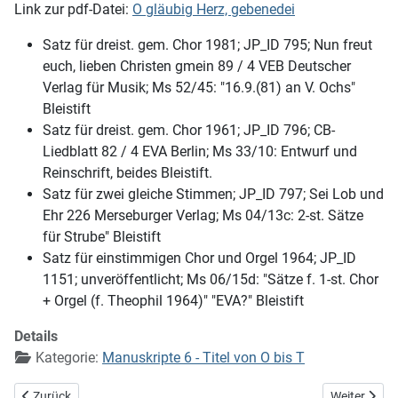
Link zur pdf-Datei:
O gläubig Herz, gebenedei
Satz für dreist. gem. Chor 1981; JP_ID 795; Nun freut
euch, lieben Christen gmein 89 / 4 VEB Deutscher
Verlag für Musik; Ms 52/45: "16.9.(81) an V. Ochs"
Bleistift
Satz für dreist. gem. Chor 1961; JP_ID 796; CB-
Liedblatt 82 / 4 EVA Berlin; Ms 33/10: Entwurf und
Reinschrift, beides Bleistift.
Satz für zwei gleiche Stimmen; JP_ID 797; Sei Lob und
Ehr 226 Merseburger Verlag; Ms 04/13c: 2-st. Sätze
für Strube" Bleistift
Satz für einstimmigen Chor und Orgel 1964; JP_ID
1151; unveröffentlicht; Ms 06/15d: "Sätze f. 1-st. Chor
+ Orgel (f. Theophil 1964)" "EVA?" Bleistift
Details
Kategorie:
Manuskripte 6 - Titel von O bis T
Vorheriger Beitrag: O Ewigkeit, du Freudenwort
Nächster Bei
Zurück
Weiter