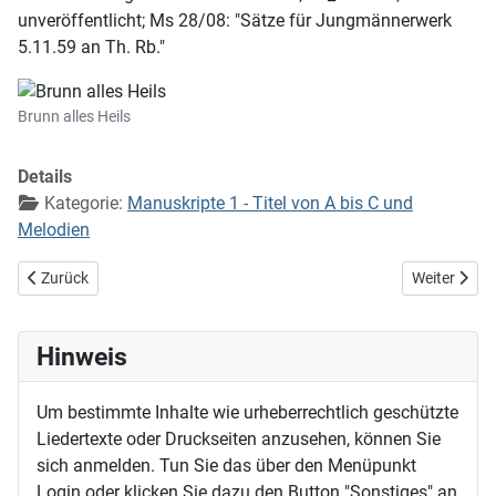
unveröffentlicht; Ms 28/08: "Sätze für Jungmännerwerk
5.11.59 an Th. Rb."
Brunn alles Heils
Details
Kategorie:
Manuskripte 1 - Titel von A bis C und
Melodien
Vorheriger Beitrag: Brich herein, süßer Schein
Nächster Bei
Zurück
Weiter
Hinweis
Um bestimmte Inhalte wie urheberrechtlich geschützte
Liedertexte oder Druckseiten anzusehen, können Sie
sich anmelden. Tun Sie das über den Menüpunkt
Login oder klicken Sie dazu den Button "Sonstiges" an