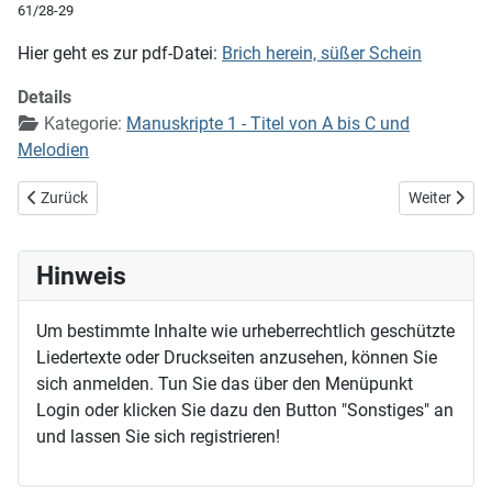
61/28-29
Hier geht es zur pdf-Datei:
Brich herein, süßer Schein
Details
Kategorie:
Manuskripte 1 - Titel von A bis C und
Melodien
Vorheriger Beitrag: Brich ein, o Gott! O Gott, brich auf!
Nächster Bei
Zurück
Weiter
Hinweis
Um bestimmte Inhalte wie urheberrechtlich geschützte
Liedertexte oder Druckseiten anzusehen, können Sie
sich anmelden. Tun Sie das über den Menüpunkt
Login oder klicken Sie dazu den Button "Sonstiges" an
und lassen Sie sich registrieren!