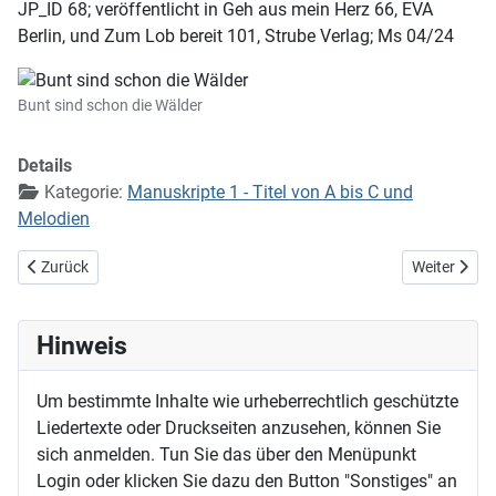
JP_ID 68; veröffentlicht in Geh aus mein Herz 66, EVA
Berlin, und Zum Lob bereit 101, Strube Verlag; Ms 04/24
Bunt sind schon die Wälder
Details
Kategorie:
Manuskripte 1 - Titel von A bis C und
Melodien
Vorheriger Beitrag: Brunn alles Heils, dich ehren wir (EG 140)
Nächster Be
Zurück
Weiter
Hinweis
Um bestimmte Inhalte wie urheberrechtlich geschützte
Liedertexte oder Druckseiten anzusehen, können Sie
sich anmelden. Tun Sie das über den Menüpunkt
Login oder klicken Sie dazu den Button "Sonstiges" an