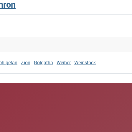
hron
ohlgetan
Zion
Golgatha
Weiher
Weinstock