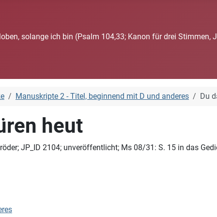
loben, solange ich bin (Psalm 104,33; Kanon für drei Stimmen, 
ke
Manuskripte 2 - Titel, beginnend mit D und anderes
Du d
üren heut
öder; JP_ID 2104; unveröffentlicht; Ms 08/31: S. 15 in das Ge
eres