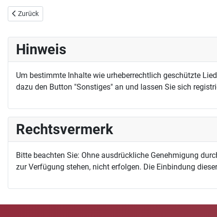
Vorheriger Beitrag: Du bist der Herr, du lenkest
Zurück
Hinweis
Um bestimmte Inhalte wie urheberrechtlich geschützte Lie
dazu den Button "Sonstiges" an und lassen Sie sich registri
Rechtsvermerk
Bitte beachten Sie: Ohne ausdrückliche Genehmigung durc
zur Verfügung stehen, nicht erfolgen. Die Einbindung dieser