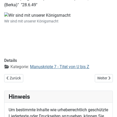
(Berka)" "28.6.49"
Wir sind mit unserer Königsmacht
Details
Kategorie:
Manuskripte 7 - Titel von U bis Z
Vorheriger Beitrag: Wir sind die wohlbekannten, lustigen Bremer St
Nächster Bei
Zurück
Weiter
Hinweis
Um bestimmte Inhalte wie urheberrechtlich geschützte
Liedertexte oder Druckseiten anzusehen, können Sie