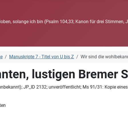
loben, solange ich bin (Psalm 104,33; Kanon für drei Stimmen, 
ke
Manuskripte 7 - Titel von U bis Z
Wir sind die wohlbekan
nnten, lustigen Bremer 
 unbekannt); JP_ID 2132; unveröffentlicht; Ms 91/31: Kopie eine