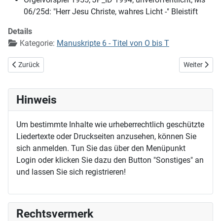
06/25d: "Herr Jesu Christe, wahres Licht -" Bleistift
Details
Kategorie:
Manuskripte 6 - Titel von O bis T
Vorheriger Beitrag: O Jesu Christ, meins Lebens Licht (Melodie EG 20
Nächster Bei
Zurück
Weiter
Hinweis
Um bestimmte Inhalte wie urheberrechtlich geschützte
Liedertexte oder Druckseiten anzusehen, können Sie
sich anmelden. Tun Sie das über den Menüpunkt
Login oder klicken Sie dazu den Button "Sonstiges" an
und lassen Sie sich registrieren!
Rechtsvermerk