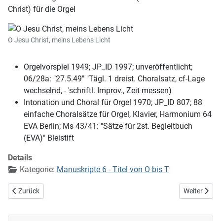
Christ) für die Orgel
O Jesu Christ, meins Lebens Licht
Orgelvorspiel 1949; JP_ID 1997; unveröffentlicht;
06/28a: "27.5.49" "Tägl. 1 dreist. Choralsatz, cf-Lage
wechselnd, - 'schriftl. Improv., Zeit messen)
Intonation und Choral für Orgel 1970; JP_ID 807; 88
einfache Choralsätze für Orgel, Klavier, Harmonium 64
EVA Berlin; Ms 43/41: "Sätze für 2st. Begleitbuch
(EVA)" Bleistift
Details
Kategorie:
Manuskripte 6 - Titel von O bis T
Vorheriger Beitrag: O Herr Jesu, deine Leute
Nächster Bei
Zurück
Weiter