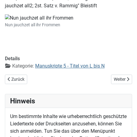
jauchzet all2; 2st. Satz v. Rammig" Bleistift
Nun jauchzet all ihr Frommen
Details
Kategorie:
Manuskripte 5 - Titel von L bis N
Vorheriger Beitrag: Nun freut euch, lieben Christen gmein (EG 341)
Nächster Bei
Zurück
Weiter
Hinweis
Um bestimmte Inhalte wie urheberrechtlich geschützte
Liedertexte oder Druckseiten anzusehen, können Sie
sich anmelden. Tun Sie das über den Menüpunkt