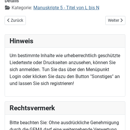
Details
Kategorie:
Manuskripte 5 - Titel von L bis N
Vorheriger Beitrag: Nun danket alle Gott (EG 321)
Nächster Bei
Zurück
Weiter
Hinweis
Um bestimmte Inhalte wie urheberrechtlich geschützte
Liedertexte oder Druckseiten anzusehen, können Sie
sich anmelden. Tun Sie das über den Menüpunkt
Login oder klicken Sie dazu den Button "Sonstiges" an
und lassen Sie sich registrieren!
Rechtsvermerk
Bitte beachten Sie: Ohne ausdrückliche Genehmigung
durch die GEMA darf eine weitergehende Verwertung