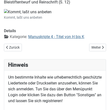
Bleistiftentwurf und Reinschrift (S. 12)
Kommt, laßt uns anbeten
Details
Kategorie:
Manuskripte 4 - Titel von H bis K
Vorheriger Beitrag: Kommt, Kinder, laßt uns gehen (EG 393, auch EG
Nächster Be
Zurück
Weiter
Hinweis
Um bestimmte Inhalte wie urheberrechtlich geschützte
Liedertexte oder Druckseiten anzusehen, können Sie
sich anmelden. Tun Sie das über den Menüpunkt
Login oder klicken Sie dazu den Button "Sonstiges" an
und lassen Sie sich registrieren!