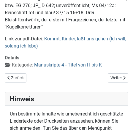
bzw. EG 276; JP_ID 642; unveröffentlicht; Ms 04/12a:
Reinschrift rot und blau! 37/15-16+18: Drei
Bleistiftentwürfe, der erste mit Fragezeichen, der letzte mit
"Kugelkorrekturen"
Link zur pdf-Datei:
Kommt, Kinder, laßt uns gehen (Ich will,
solang ich lebe)
Details
Kategorie:
Manuskripte 4 - Titel von H bis K
Vorheriger Beitrag: Kommt, ihr G'spielen
Nächster Be
Zurück
Weiter
Hinweis
Um bestimmte Inhalte wie urheberrechtlich geschützte
Liedertexte oder Druckseiten anzusehen, können Sie
sich anmelden. Tun Sie das über den Menüpunkt