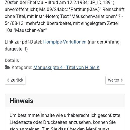
70sten der Ehefrau Hiltrud am 12.2.1984; JP_ID 1391;
unveröffentlicht; Ms 09/24abc: "Partitur (Klav.)" Reinschrift
ohne Titel, mit Instr.-Noten; Text "Mäuschenvariationen" ? -
54/08-13: mehrfach überarbeitet, mit eingelegtem Zettel
10a "Mäuschen-Var."
Link zur pdf-Datei:
Hornpipe-Variationen
(nur der Anfang
dargestellt)
Details
Kategorie:
Manuskripte 4 - Titel von H bis K
Vorheriger Beitrag: Holz auf Jesu Schulter (EG 97)
Nächster Bei
Zurück
Weiter
Hinweis
Um bestimmte Inhalte wie urheberrechtlich geschützte
Liedertexte oder Druckseiten anzusehen, können Sie
sich anmelden. Tun Sie das über den Menüpunkt