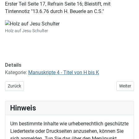
Erster Teil Seite 17, Refrain Seite 16; Bleistift, mit
Tintennotiz "13.6.76 durch H. Beuerle an C.S."
Holz auf Jesu Schulter
Details
Kategorie:
Manuskripte 4 - Titel von H bis K
Vorheriger Beitrag: Hochzeits-Kantate für Michael und Gerda
Nächster B
Zurück
Weiter
Hinweis
Um bestimmte Inhalte wie urheberrechtlich geschützte
Liedertexte oder Druckseiten anzusehen, können Sie
sich anmelden. Tun Sie das über den Menüpunkt