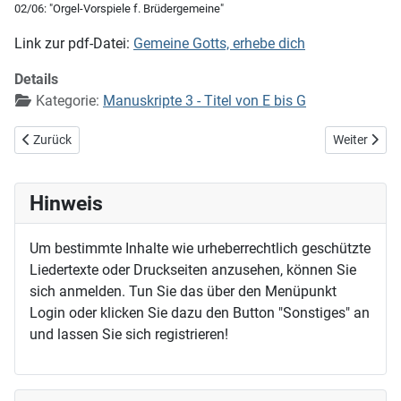
02/06: "Orgel-Vorspiele f. Brüdergemeine"
Link zur pdf-Datei:
Gemeine Gotts, erhebe dich
Details
Kategorie:
Manuskripte 3 - Titel von E bis G
Vorheriger Beitrag: Gelobt sei Gott, der mein Gebet
Nächster Bei
Zurück
Weiter
Hinweis
Um bestimmte Inhalte wie urheberrechtlich geschützte
Liedertexte oder Druckseiten anzusehen, können Sie
sich anmelden. Tun Sie das über den Menüpunkt
Login oder klicken Sie dazu den Button "Sonstiges" an
und lassen Sie sich registrieren!