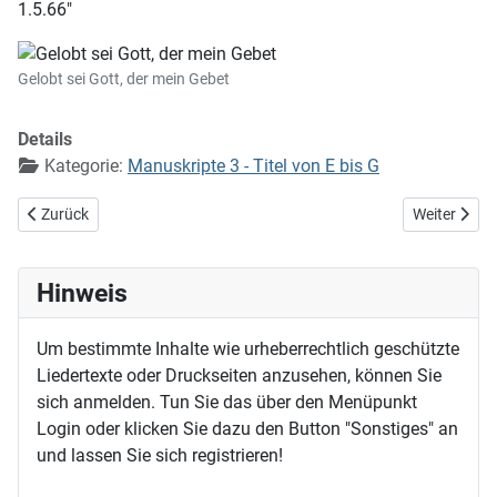
1.5.66"
Gelobt sei Gott, der mein Gebet
Details
Kategorie:
Manuskripte 3 - Titel von E bis G
Vorheriger Beitrag: Gelobt sei Gott im höchsten Thron (EG 103)
Nächster Bei
Zurück
Weiter
Hinweis
Um bestimmte Inhalte wie urheberrechtlich geschützte
Liedertexte oder Druckseiten anzusehen, können Sie
sich anmelden. Tun Sie das über den Menüpunkt
Login oder klicken Sie dazu den Button "Sonstiges" an
und lassen Sie sich registrieren!