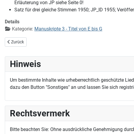
Erläuterung von JP siehe Seite 0!
Satz für drei gleiche Stimmen 1950; JP_ID 1955; Veröffe
Details
Kategorie:
Manuskripte 3 - Titel von E bis G
Vorheriger Beitrag: Gib uns Weisheit, gib uns Mut
Zurück
Hinweis
Um bestimmte Inhalte wie urheberrechtlich geschützte Lie
dazu den Button "Sonstiges" an und lassen Sie sich registri
Rechtsvermerk
Bitte beachten Sie: Ohne ausdrückliche Genehmigung durc