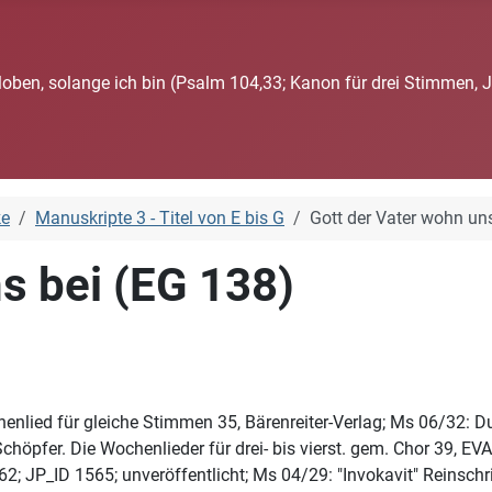
loben, solange ich bin (Psalm 104,33; Kanon für drei Stimmen, 
ke
Manuskripte 3 - Titel von E bis G
Gott der Vater wohn un
s bei (EG 138)
enlied für gleiche Stimmen 35, Bärenreiter-Verlag; Ms 06/32: Du
höpfer. Die Wochenlieder für drei- bis vierst. gem. Chor 39, EVA 
2; JP_ID 1565; unveröffentlicht; Ms 04/29: "Invokavit" Reinschri