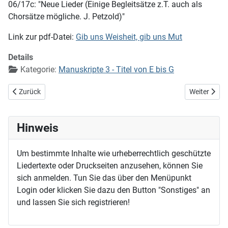
06/17c: "Neue Lieder (Einige Begleitsätze z.T. auch als
Chorsätze mögliche. J. Petzold)"
Link zur pdf-Datei:
Gib uns Weisheit, gib uns Mut
Details
Kategorie:
Manuskripte 3 - Titel von E bis G
Vorheriger Beitrag: Gib uns Frieden jeden Tag
Nächster Bei
Zurück
Weiter
Hinweis
Um bestimmte Inhalte wie urheberrechtlich geschützte
Liedertexte oder Druckseiten anzusehen, können Sie
sich anmelden. Tun Sie das über den Menüpunkt
Login oder klicken Sie dazu den Button "Sonstiges" an
und lassen Sie sich registrieren!