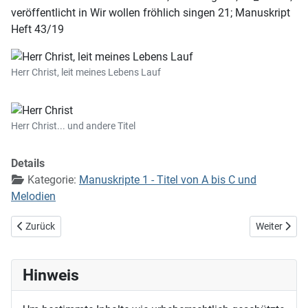
veröffentlicht in Wir wollen fröhlich singen 21; Manuskript
Heft 43/19
Herr Christ, leit meines Lebens Lauf
Herr Christ... und andere Titel
Details
Kategorie:
Manuskripte 1 - Titel von A bis C und
Melodien
Vorheriger Beitrag: Gut gekaut ist halb verdaut
Nächster Bei
Zurück
Weiter
Hinweis