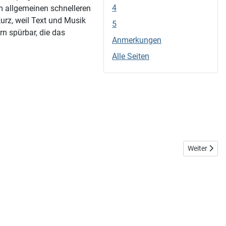
4
im allgemeinen schnelleren
rz, weil Text und Musik
5
n spürbar, die das
Anmerkungen
Alle Seiten
Nächster Be
Weiter