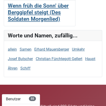
Wenn früh die Sonn' über
Berggipfel steigt (Des
Soldaten Morgenlied)
Worte und Namen, zufällig...
allein
Samen
Erhard Mauersberger
Umkehr
Josef Butscher
Christian Fürchtegott Gellert
Haupt
Ähren
Schiff
Benutzer
55