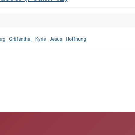
erg
Gräfenthal
Kyrie
Jesus
Hoffnung