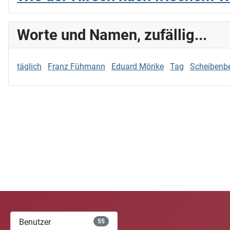
Worte und Namen, zufällig...
täglich
Franz Fühmann
Eduard Mörike
Tag
Scheibenb
Benutzer
55