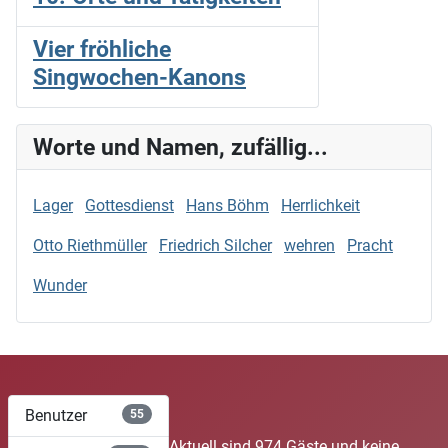
Vier fröhliche
Singwochen-Kanons
Worte und Namen, zufällig...
Lager
Gottesdienst
Hans Böhm
Herrlichkeit
Otto Riethmüller
Friedrich Silcher
wehren
Pracht
Wunder
Benutzer
55
Aktuell sind 974 Gäste und keine