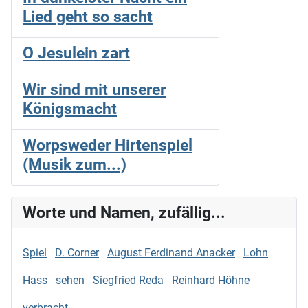
Lied geht so sacht
O Jesulein zart
Wir sind mit unserer
Königsmacht
Worpsweder Hirtenspiel
(Musik zum...)
Worte und Namen, zufällig...
Spiel
D. Corner
August Ferdinand Anacker
Lohn
Hass
sehen
Siegfried Reda
Reinhard Höhne
verbracht