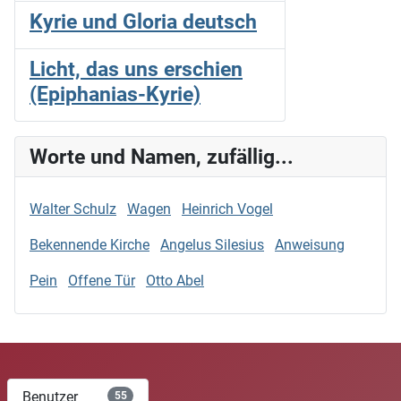
Kyrie und Gloria deutsch
Licht, das uns erschien
(Epiphanias-Kyrie)
Worte und Namen, zufällig...
Walter Schulz
Wagen
Heinrich Vogel
Bekennende Kirche
Angelus Silesius
Anweisung
Pein
Offene Tür
Otto Abel
Benutzer
55