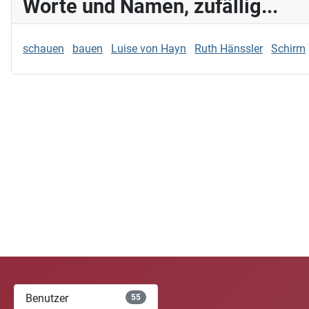
Worte und Namen, zufällig...
schauen
bauen
Luise von Hayn
Ruth Hänssler
Schirm
Benutzer
55