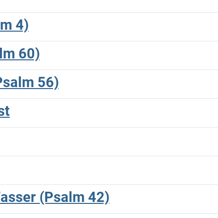
lm 4)
alm 60)
(Psalm 56)
st
Wasser (Psalm 42)