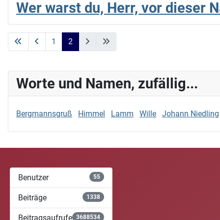
Wer warst du, Herr, vor dieser 
1
2
Worte und Namen, zufällig...
Bergmannsgruß
Himmel
Lamm
Wille
Johann Niedling
Benutzer
55
Beiträge
1338
Beitragsaufrufe
3688534