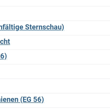
infältige Sternschau)
icht
46)
hienen (EG 56)