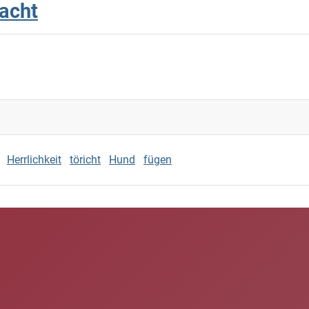
Nacht
Herrlichkeit
töricht
Hund
fügen