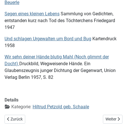
Beuerle
Segen eines kleinen Lebens
Sammlung von Gedichten,
entstanden kurz nach Tod des Töchterchens Friedegard
1947
Und schlagen Urgewalten um Bord und Bug
Kartendruck
1958
Wir sehn deiner Hände blutig Mahl (Noch glimmt der
Docht)
Druckbild, Wegweisende Hände. Ein
Glaubenszeugnis junger Dichtung der Gegenwart, Union
Verlag Berlin 1957, S. 82
Details
Kategorie:
Hiltrud Petzold geb. Schaale
Vorheriger Beitrag: Biographie
Nächster Be
Zurück
Weiter