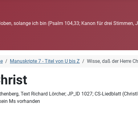
loben, solange ich bin (Psalm 104,33; Kanon für drei Stimmen, 
ke
Manuskripte 7 - Titel von U bis Z
Wisse, daß der Herre Ch
hrist
Rothenberg, Text Richard Lörcher; JP_ID 1027; CS-Liedblatt (Chr
kein Ms vorhanden