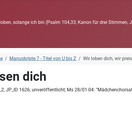
loben, solange ich bin (Psalm 104,33; Kanon für drei Stimmen, 
ke
Manuskripte 7 - Titel von U bis Z
Wir loben dich, wir prei
isen dich
 JP_ID 1626; unveröffentlicht; Ms 28/01-04: "Mädchenchorsatz 