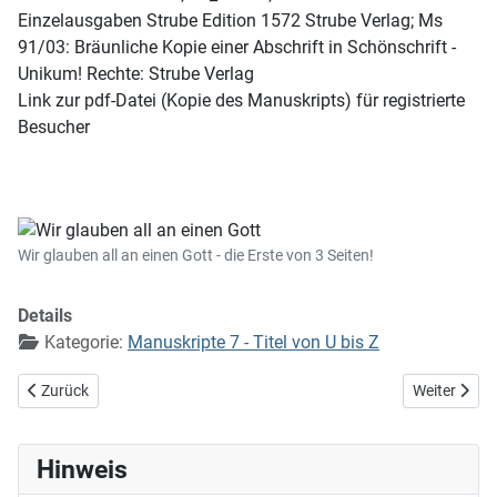
Einzelausgaben Strube Edition 1572 Strube Verlag; Ms
91/03: Bräunliche Kopie einer Abschrift in Schönschrift -
Unikum! Rechte: Strube Verlag
Link zur pdf-Datei (Kopie des Manuskripts) für registrierte
Besucher
Wir glauben all an einen Gott - die Erste von 3 Seiten!
Details
Kategorie:
Manuskripte 7 - Titel von U bis Z
Vorheriger Beitrag: Wir gingen früh zum Grab hinaus (Osterlied)
Nächster Bei
Zurück
Weiter
Hinweis