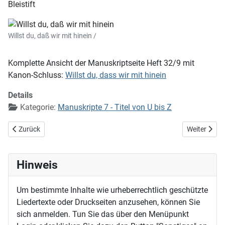
Bleistift
Willst du, daß wir mit hinein /
Komplette Ansicht der Manuskriptseite Heft 32/9 mit
Kanon-Schluss:
Willst du, dass wir mit hinein
Details
Kategorie:
Manuskripte 7 - Titel von U bis Z
Vorheriger Beitrag: Wie schön leuchtet der Morgenstern (EG 70)
Nächster Bei
Zurück
Weiter
Hinweis
Um bestimmte Inhalte wie urheberrechtlich geschützte
Liedertexte oder Druckseiten anzusehen, können Sie
sich anmelden. Tun Sie das über den Menüpunkt