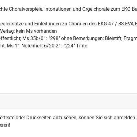
eichte Choralvorspiele, Intonationen und Orgelchoräle zum EKG Ba
 Begleitsätze und Einleitungen zu Chorälen des EKG 47 / 83 EVA 
t-Verlag; kein Ms vorhanden
ffentlicht; Ms 35b/01: "298" ohne Bemerkungen; Bleistift, Frag
cht; Ms 11 Notenheft 6/20-21: "224" Tinte
dertexte oder Druckseiten anzusehen, können Sie sich anmelden.
eren!