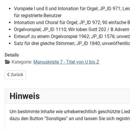
Vorspiele I und II und Intonation für Orgel; JP_ID 971; L
für registrierte Benutzer
Intonation und Choral für Orgel; JP_ID 972; 90 einfache
Orgelvorspiel; JP_ID 1110; Wir loben Gott 202 / B Adven
Entwurf zu einem Orgelvorspiel 1962; JP_ID 1576; unverö
Satz für drei gleiche Stimmen; JP_ID 1840; unveröffentli
Details
Kategorie:
Manuskripte 7 - Titel von U bis Z
Vorheriger Beitrag: Wer Nahrung hat und ißt sich satt
Zurück
Hinweis
Um bestimmte Inhalte wie urheberrechtlich geschützte Lie
dazu den Button "Sonstiges" an und lassen Sie sich registri