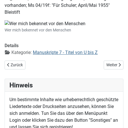
vorhanden; Ms 04/19f: "Für Schuler; April/Mai 1955"
Bleistift
Wer mich bekennet vor den Menschen
Details
Kategorie:
Manuskripte 7 - Titel von U bis Z
Vorheriger Beitrag: Wer kann der Treu vergessen
Nächster Bei
Zurück
Weiter
Hinweis
Um bestimmte Inhalte wie urheberrechtlich geschützte
Liedertexte oder Druckseiten anzusehen, können Sie
sich anmelden. Tun Sie das über den Menüpunkt
Login oder klicken Sie dazu den Button "Sonstiges" an
und lassen Sie sich registrieren!