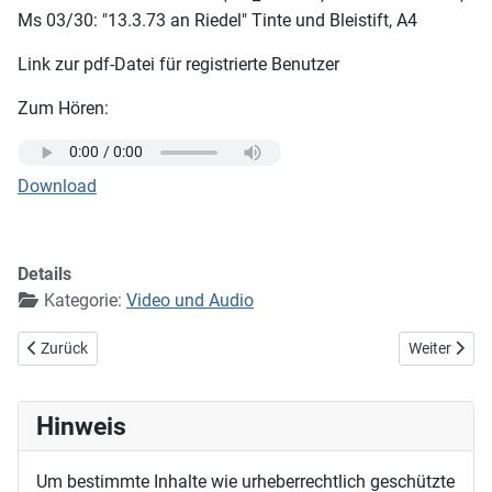
Ms 03/30: "13.3.73 an Riedel" Tinte und Bleistift, A4
Link zur pdf-Datei für registrierte Benutzer
Zum Hören:
Download
Details
Kategorie:
Video und Audio
Vorheriger Beitrag: Wenn alle Sterne schlafen gehn (Der Morgenstern
Nächster Bei
Zurück
Weiter
Hinweis
Um bestimmte Inhalte wie urheberrechtlich geschützte