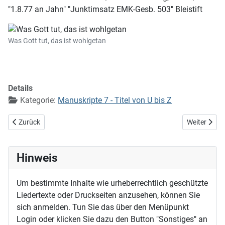
"1.8.77 an Jahn" "Junktimsatz EMK-Gesb. 503" Bleistift
Was Gott tut, das ist wohlgetan
Details
Kategorie:
Manuskripte 7 - Titel von U bis Z
Vorheriger Beitrag: Warum trägst du deine Sorgen
Nächster Be
Zurück
Weiter
Hinweis
Um bestimmte Inhalte wie urheberrechtlich geschützte
Liedertexte oder Druckseiten anzusehen, können Sie
sich anmelden. Tun Sie das über den Menüpunkt
Login oder klicken Sie dazu den Button "Sonstiges" an