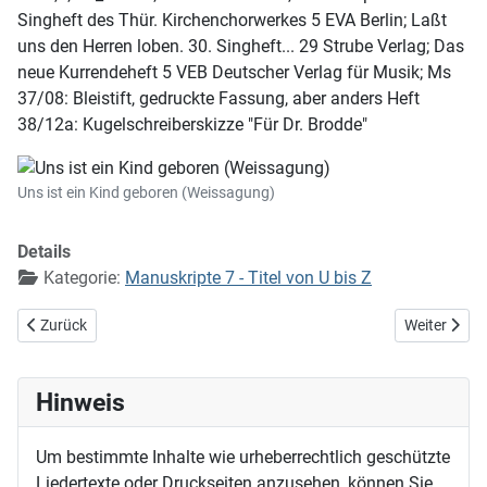
Singheft des Thür. Kirchenchorwerkes 5 EVA Berlin; Laßt
uns den Herren loben. 30. Singheft... 29 Strube Verlag; Das
neue Kurrendeheft 5 VEB Deutscher Verlag für Musik; Ms
37/08: Bleistift, gedruckte Fassung, aber anders Heft
38/12a: Kugelschreiberskizze "Für Dr. Brodde"
Uns ist ein Kind geboren (Weissagung)
Details
Kategorie:
Manuskripte 7 - Titel von U bis Z
Vorheriger Beitrag: Und wir sahen seine Herrlichkeit
Nächster Bei
Zurück
Weiter
Hinweis
Um bestimmte Inhalte wie urheberrechtlich geschützte
Liedertexte oder Druckseiten anzusehen, können Sie