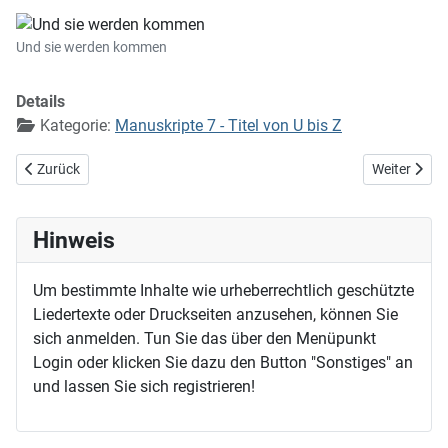
Und sie werden kommen
Details
Kategorie:
Manuskripte 7 - Titel von U bis Z
Vorheriger Beitrag: Und schlagen Urgewalten um Bord und Bug
Nächster Bei
Zurück
Weiter
Hinweis
Um bestimmte Inhalte wie urheberrechtlich geschützte
Liedertexte oder Druckseiten anzusehen, können Sie
sich anmelden. Tun Sie das über den Menüpunkt
Login oder klicken Sie dazu den Button "Sonstiges" an
und lassen Sie sich registrieren!